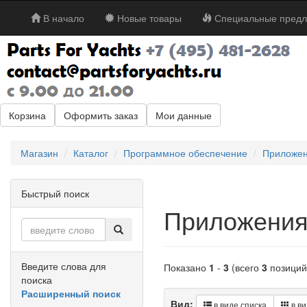
В начало
Новые товары
Специальные предл
Корзина
Оформить заказ
Мои данные
Магазин
Каталог
Программное обеспечение
Приложен
Быстрый поиск
Приложения
Введите слова для
Показано
1
-
3
(всего
3
позиций
поиска
Расширенный поиск
Вид:
в виде списка
в ви