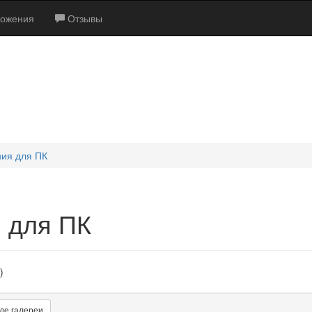
ожения
Отзывы
ия для ПК
 для ПК
)
де галереи