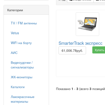
Категории
TV / FM антенны
Vetus
SmarterTrack экспресс
WiFi на борту
Купить
61,006.78руб.
АИС
Видеоудочки /
сигнализаторы
ЖК-мониторы
Каталоги
Показано
1
-
3
(всего
3
позиций
Лакокрасочные
материалы