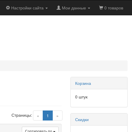
Настройки сайта
Мои данные
0 товаров
Корзина
0 штук
Страницы:
(current)
«
1
»
Скидки
Сортировать по