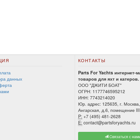
ЦИЯ
КОНТАКТЫ
плата
Parts For Yachts интернет-м
ора данных
товаров для яхт и катеров.
ферта
ООО "ДЖИТИ БОАТ"
нами
ОГРН: 1177746595212
ИНН: 7743214020
Юр. адрес: 125635, г. Москва,
Ангарская, д.6, помещение III
P:
+7 (495) 481-2628
E:
contact@partsforyachts.ru
Cвязаться с нам