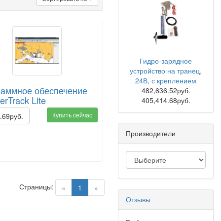
Гидро-зарядное
устройство на транец,
24В, с креплением
раммное обеспечение
482,636.52руб.
erTrack Lite
405,414.68руб.
Купить сейчас
.69руб.
Производители
Страницы:
(current)
«
1
»
Отзывы